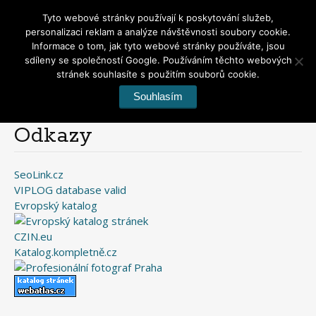
Tyto webové stránky používají k poskytování služeb,
personalizaci reklam a analýze návštěvnosti soubory cookie.
Informace o tom, jak tyto webové stránky používáte, jsou
sdíleny se společností Google. Používáním těchto webových
stránek souhlasíte s použitím souborů cookie.
Menu
Skip
Souhlasím
to
content
Odkazy
SeoLink.cz
VIPLOG database valid
Evropský katalog
CZIN.eu
Katalog.kompletně.cz